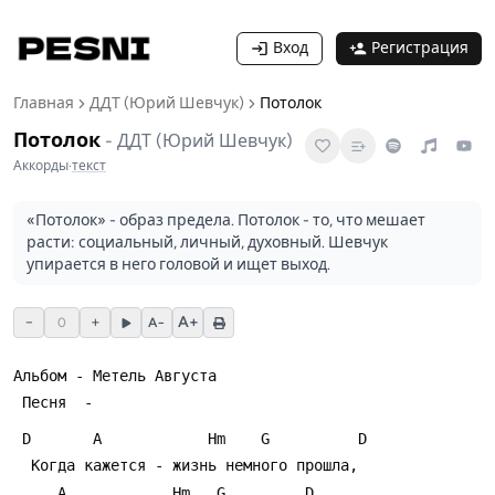
Вход
Регистрация
Главная
ДДТ (Юрий Шевчук)
Потолок
Потолок
-
ДДТ (Юрий Шевчук)
Аккорды
·
текст
«Потолок» - образ предела. Потолок - то, что мешает
расти: социальный, личный, духовный. Шевчук
упирается в него головой и ищет выход.
−
+
A+
0
A−
Альбом - Метель Августа
 Песня  - 
 D       A            Hm    G          D
  Когда кажется - жизнь немного прошла,
     A            Hm   G         D