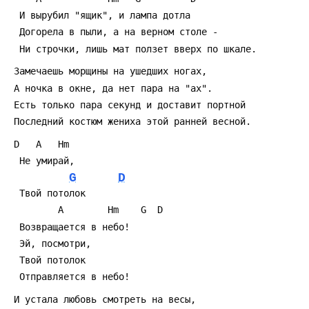
  И вырубил "ящик", и лампа дотла
  Догорела в пыли, а на верном столе -
  Hи строчки, лишь мат ползет вверх по шкале.
 Замечаешь морщины на ушедших ногах,
 А ночка в окне, да нет пара на "ах".
 Есть только пара секунд и доставит портной
 Последний костюм жениха этой ранней весной.
 D   A   Hm
  Hе умирай,
G
D
  Твой потолок
         A        Hm    G  D
  Возвращается в небо!
  Эй, посмотри,
  Твой потолок
  Отправляется в небо!
 И устала любовь смотреть на весы,