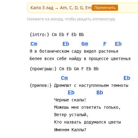
прицепленной новой песней «Кукла», поэтому у 
Капо
3
лад →
Am, C, D, G, Em
Применить
его поздними экспериментами.
Нажмите на аккорд, чтобы увидеть аппликатуру
Песня не претендует на громкие культурные таб
поиграть с динамикой — тихие, почти шёпотные
музыкальные нюансы, которые раскрываются п
Cm
Eb
Gm
F
Eb
Cm
Eb
Eb
Bb