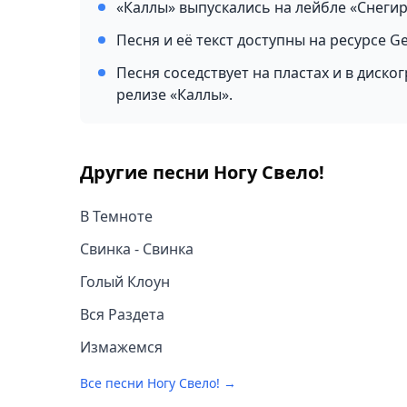
«Каллы» выпускались на лейбле «Снеги
Песня и её текст доступны на ресурсе G
Песня соседствует на пластах и в диск
релизе «Каллы».
Другие песни
Ногу Свело!
В Темноте
Свинка - Свинка
Голый Клоун
Вся Раздета
Измажемся
Все песни
Ногу Свело!
→