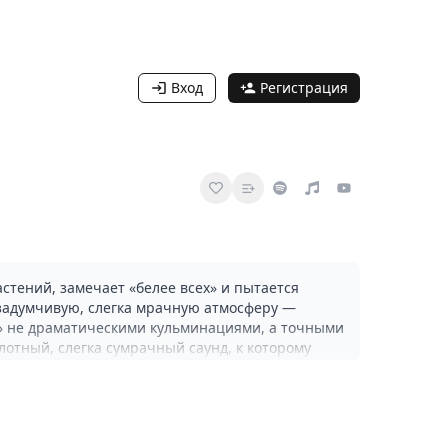
Вход
Регистрация
астений, замечает «белее всех» и пытается
в задумчивую, слегка мрачную атмосферу —
ы» не драматическими кульминациями, а точными
отный, слегка сумрачный саунд, к которому
орной гитары или сыграть под тонкий
, и для радиоподборок, где ценится
к сборник ранних неизданных вещей группы с