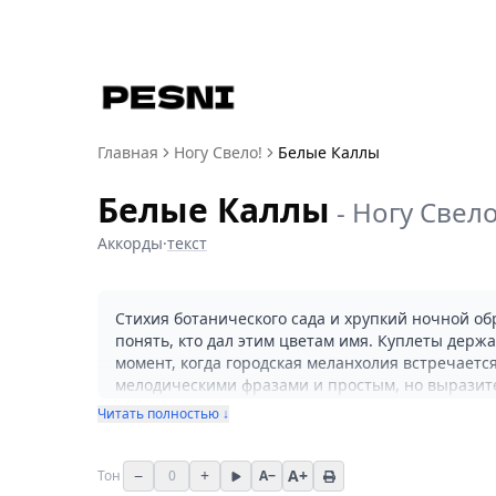
Главная
Ногу Свело!
Белые Каллы
Белые Каллы
-
Ногу Свело
Аккорды
·
текст
Стихия ботанического сада и хрупкий ночной обр
понять, кто дал этим цветам имя. Куплеты держ
момент, когда городская меланхолия встречает
мелодическими фразами и простым, но выразите
причастны и Bb, и F, и Gm из сопровождающего 
Читать полностью ↓
Песня логично звучит в акустических и полуаку
электрический рифф. Подойдёт для задумчивых ве
−
+
A+
Тон
0
A−
мелодичность и искренность исполнения. Истор