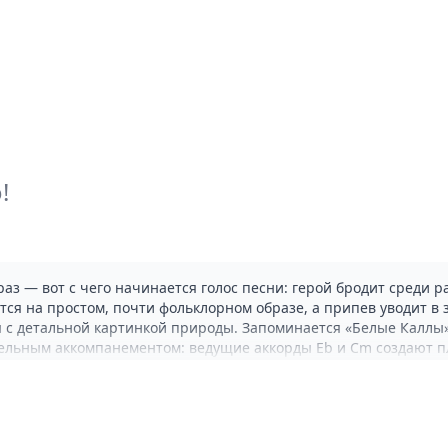
!
аз — вот с чего начинается голос песни: герой бродит среди р
атся на простом, почти фольклорном образе, а припев уводит 
ся с детальной картинкой природы. Запоминается «Белые Калл
льным аккомпанементом: ведущие аккорды Eb и Cm создают пл
рисунка.
стических сетах: её можно поставить в программу небольшой сб
черов, когда слушатель хочет погрузиться в образность текста
ически трек вошёл в пласт «Каллы», вышедшую в 1999 году ка