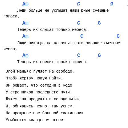
Am
C
G
      Люди больше не yслышат наши юные смешные 
Am
C
G
Am
C
G
      Люди никогда не вспомнят наши звонкие смешные 
Am
C
G