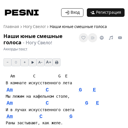
Вход
Регистрация
Главная
Ногу Свело!
Наши юные смешные голоса
Наши юные смешные
голоса
-
Ногу Свело!
Аккорды
·
текст
−
+
A+
0
A−
Am
C
G
E
Am
C
G
E
Am
C
G