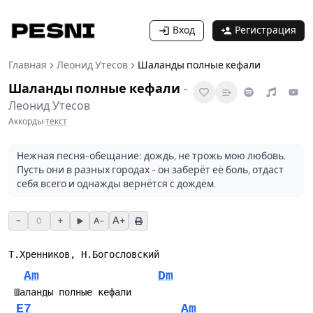
Вход
Регистрация
Главная
Леонид Утесов
Шаланды полные кефали
Шаланды полные кефали
-
Леонид Утесов
Аккорды
·
текст
Нежная песня-обещание: дождь, не трожь мою любовь.
Пусть они в разных городах - он заберёт её боль, отдаст
себя всего и однажды вернётся с дождём.
−
+
A+
0
A−
Am
Dm
E7
Am