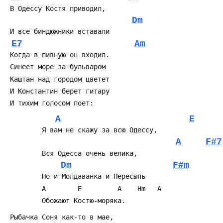
Dm
E7
Am
A
E
A
F#7
Dm
F#m