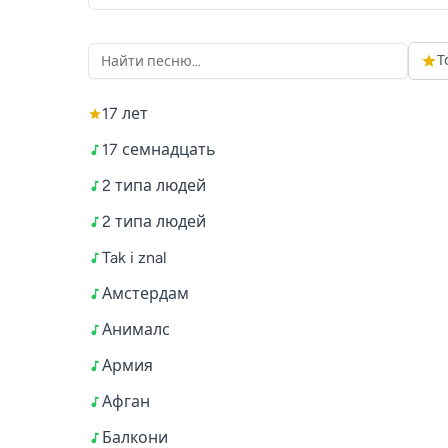
Т
17 лет
17 семнадцать
2 типа людей
2 типа людей
Tak i znal
Амстердам
Анималс
Армия
Афган
Балкони