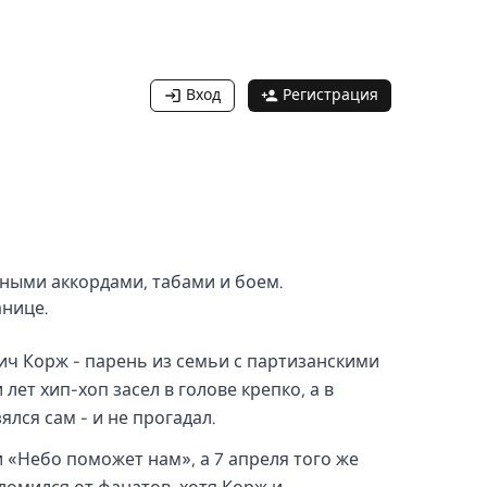
Вход
Регистрация
анными аккордами, табами и боем.
анице.
ич Корж - парень из семьи с партизанскими
ет хип-хоп засел в голове крепко, а в
ялся сам - и не прогадал.
«Небо поможет нам», а 7 апреля того же