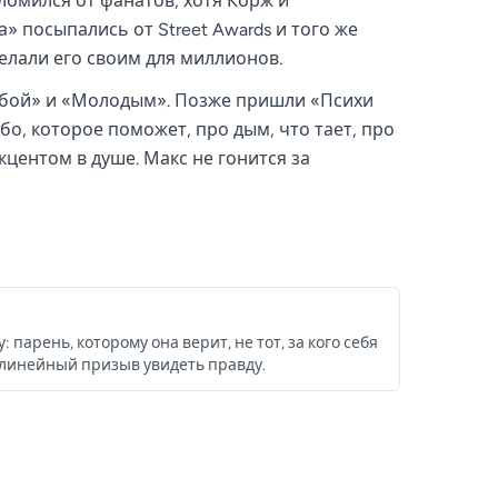
 ломился от фанатов, хотя Корж и
» посыпались от Street Awards и того же
делали его своим для миллионов.
тобой» и «Молодым». Позже пришли «Психи
ебо, которое поможет, про дым, что тает, про
кцентом в душе. Макс не гонится за
парень, которому она верит, не тот, за кого себя
олинейный призыв увидеть правду.