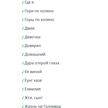
Где я
Гори по колено
Горы по колено
Движ
Девочка
Доверял
Домашний
Дура открой глаза
Её виной
Ёунг хазе
Ехмилия
Жги, сын!
Жизнь не Голливуд