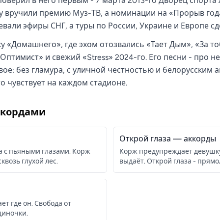
 поверил в него первым - 7 марта 2013-го Дворец спорта
му вручили премию Муз-ТВ, а номинации на «Прорыв года
воевали эфиры СНГ, а туры по России, Украине и Европе с
ку «Домашнего», где эхом отозвались «Тает Дым», «За 
«Оптимист» и свежий «Stress» 2024-го. Его песни - про н
ивое: без гламура, с уличной честностью и белорусским а
то чувствует на каждом стадионе.
ккордами
Открой глаза
— аккорды
а с пьяными глазами. Корж
Корж предупреждает девушку: 
квозь глухой лес.
выдаёт. Открой глаза - прям
ет где он. Свобода от
диночки.