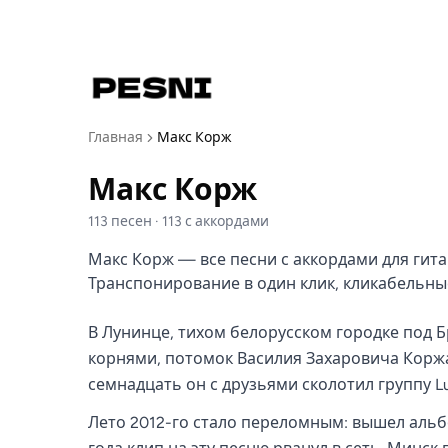
Главная
Макс Корж
Макс Корж
113
песен
·
113
с аккордами
Макс Корж — все песни с аккордами для гитары
Транспонирование в один клик, кликабельн
В Лунинце, тихом белорусском городке под Б
корнями, потомок Василия Захаровича Коржа,
семнадцать он с друзьями сколотил группу Lun
Лето 2012-го стало переломным: вышел альб