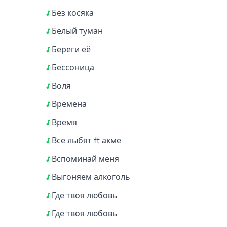
Без косяка
Белый туман
Береги её
Бессоница
Воля
Времена
Время
Все лыбят ft акме
Вспоминай меня
Выгоняем алкоголь
Где твоя любовь
Где твоя любовь