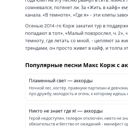
года клип на эту песню рванул в сеть. Минск
сомневался, потянет ли. За «Жить в кайф» е
канала. «В темноте», «Где я» - эти клипы за
Осенью 2014-го Корж закатил тур в поддерж
попадают в топ», «Малый повзрослел, ч. 2», 
темноту, где летать со мной, - цепляют за ж
трендами, он просто живет в кайф, и толпа э
Популярные песни
Макс Корж
с а
Пламенный свет
— аккорды
Ночной лес, костёр, правнуки партизан и девчонк
про дружбу, молодость и огонь, к которому идёшь с
Никто не знает где я!
— аккорды
Герой недоступен, телефон отключён, никто не зна
обязательств и бегство от ожиданий - манифест о