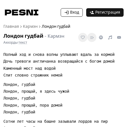
Вход
Регистрация
Главная
Кармэн
Лондон гудбай
Лондон гудбай
-
Кармэн
Аккорды
·
текст