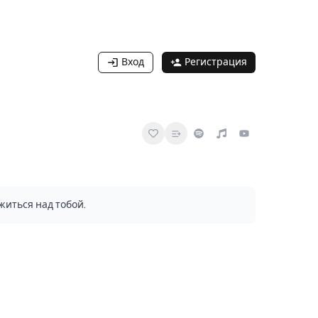
Вход
Регистрация
житься над тобой.