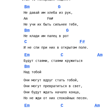
Bm
G
 Не давай им хлеба из рук,
 Am          Fm#
 Не учи их быть сильнее тебя,
Bm
G
 Не клади им палец в рот
C
F#
 И не спи при них в открытом поле.
Em
C
Am
 Будут стаями, стаями кружиться
Bm
 Над тобой
 Они могут вдруг стать тобой,
 Они могут превратиться в свет,
 Они будут ждать начало конца,
 Но не жди от них спокойных песен.
Em
C
Am