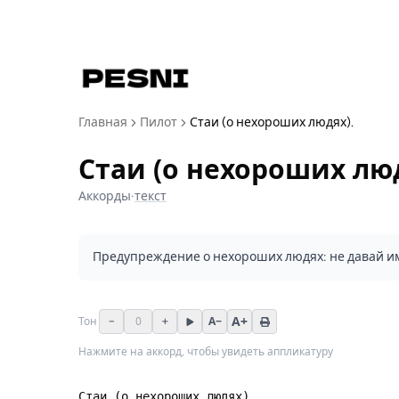
Главная
Пилот
Стаи (о нехороших людях).
Стаи (о нехороших люд
Аккорды
·
текст
Предупреждение о нехороших людях: не давай им х
A+
−
0
+
A−
Тон
Нажмите на аккорд, чтобы увидеть аппликатуру
Стаи (о нехороших людях).