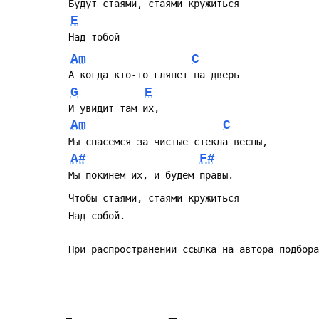
 Будут стаями, стаями кружиться
E
 Над тобой
Am
C
 А когда кто-то глянет на дверь
G
E
 И увидит там их,
Am
C
 Мы спасемся за чистые стекла весны,
A#
F#
 Мы покинем их, и будем правы.
 Чтобы стаями, стаями кружиться
 Над собой.
 При распространении ссылка на автора подбор