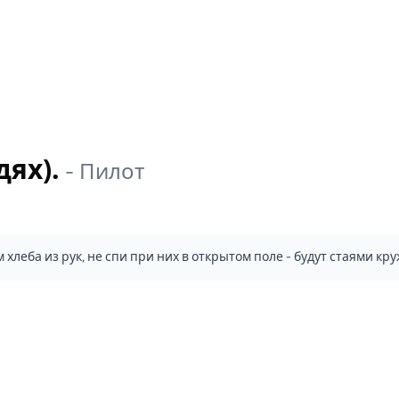
ях).
-
Пилот
леба из рук, не спи при них в открытом поле - будут стаями кру