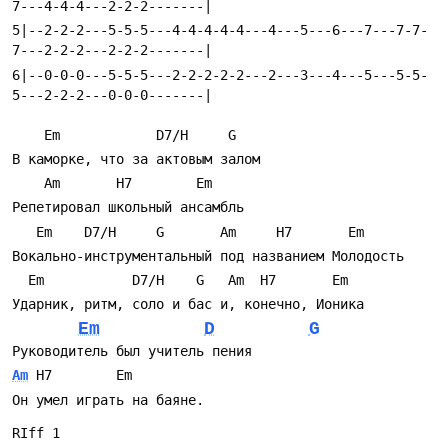
7---4-4-4---2-2-2-------|
5|--2-2-2---5-5-5---4-4-4-4-4---4---5---6---7---7-7-
7---2-2-2---2-2-2-------|
6|--0-0-0---5-5-5---2-2-2-2-2---2---3---4---5---5-5-
5---2-2-2---0-0-0-------|
    Em            D7/H     G
В каморке, что за актовым залом
    Am       H7        Em
Репетировал школьный ансамбль
   Em    D7/H     G       Am     H7       Em
Вокально-инструментальный под названием Молодость
  Em           D7/H    G   Am  H7       Em
Ударник, ритм, соло и бас и, конечно, Ионика
Em
D
G
Руководитель был учитель пения
Am
 H7        Em
Он умел играть на баяне.
RIff 1