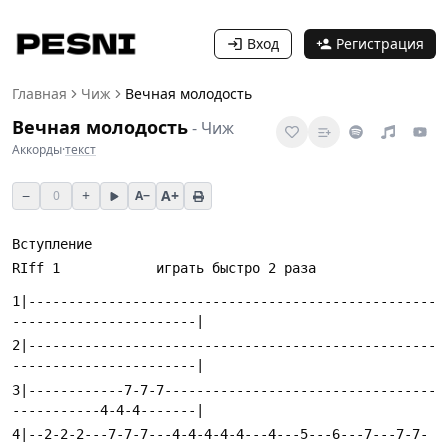
Вход
Регистрация
Главная
Чиж
Вечная молодость
Вечная молодость
-
Чиж
Аккорды
·
текст
−
+
A+
0
A−
Вступление
RIff 1            играть быстро 2 раза
1|---------------------------------------------------
-----------------------|
2|---------------------------------------------------
-----------------------|
3|------------7-7-7----------------------------------
-----------4-4-4-------|
4|--2-2-2---7-7-7---4-4-4-4-4---4---5---6---7---7-7-