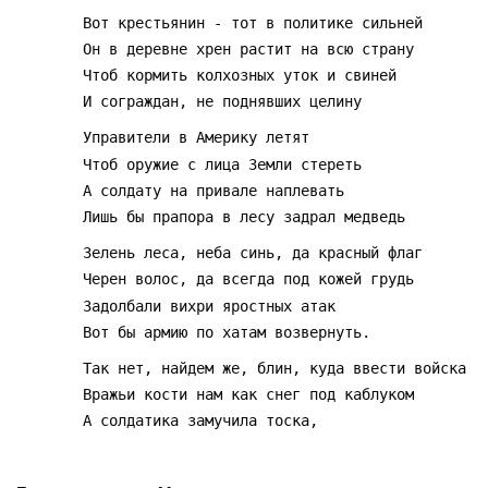
		Вот крестьянин - тот в политике сильней
		Он в деревне хрен растит на всю страну
		Чтоб кормить колхозных уток и свиней
		И сограждан, не поднявших целину
		Управители в Америку летят
		Чтоб оружие с лица Земли стереть
		А солдату на привале наплевать
		Лишь бы прапора в лесу задрал медведь
		Зелень леса, неба синь, да красный флаг
		Черен волос, да всегда под кожей грудь
		Задолбали вихри яростных атак
		Вот бы армию по хатам возвернуть.
		Так нет, найдем же, блин, куда ввести войска
		Вражьи кости нам как снег под каблуком
		А солдатика замучила тоска,