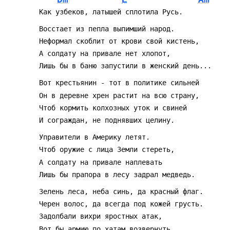
Dm
E
Am
		Как узбеков, латышей сплотила Русь.
		Восстает из пепла выпимший народ.
		Неформал скоблит от крови свой кистень,
		А солдату на привале нет хлопот,
		Лишь бы в баню запустили в женский день...
		Вот крестьянин - тот в политике сильней 
		Он в деревне хрен растит на всю страну,
		Чтоб кормить колхозных уток и свиней
		И сограждан, не поднявших целину.
		Управители в Америку летят.
		Чтоб оружие с лица Земли стереть,
		А солдату на привале наплевать
		Лишь бы прапора в лесу задрал медведь.
		Зелень леса, неба синь, да красный флаг.
		Черен волос, да всегда под кожей грусть.
		Задолбали вихри яростных атак,
		Вот бы армию по хатам возвернуть.