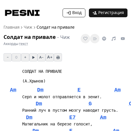
Вход
Регистрация
Главная
Чиж
Солдат на привале
Солдат на привале
-
Чиж
Аккорды
·
текст
−
+
A+
0
A−
		СОЛДАТ НА ПРИВАЛЕ
 		(А.Хрынов)
Am
Dm
E
Am
		Серп и молот отправляется в зенит.
Dm
G
		Ранний луч в пустом мозгу наводит грусть.
Dm
E7
Am
		Матюгальник на березе голосит,