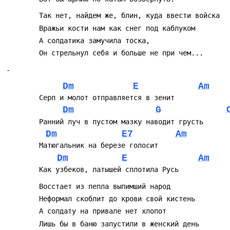
		Так нет, найдем же, блин, куда ввести войска 
		Вражьи кости нам как снег под каблуком 
		А солдатика замучила тоска,
		Он стрельнул себя и больше не при чем...
-
Dm
E
Am
		Серп и молот отправляется в зенит
Dm
G
		Ранний луч в пустом мазку наводит грусть
Dm
E7
Am
		Матюгальник на березе голосит
Dm
E
Am
		Как узбеков, латышей сплотила Русь
		Восстает из пепла выпимший народ
		Неформал скоблит до крови свой кистень
		А солдату на привале нет хлопот
		Лишь бы в баню запустили в женский день