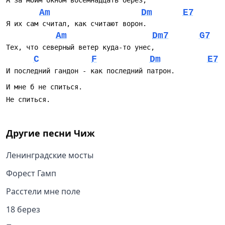
Am
Dm
E7
Am
Dm7
G7
C
F
Dm
E7
Другие песни
Чиж
Ленинградские мосты
Форест Гамп
Расстели мне поле
18 берез