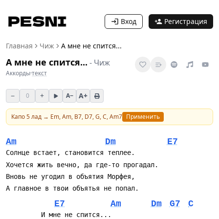
Вход
Регистрация
Главная
Чиж
А мне не спится...
А мне не спится...
-
Чиж
Аккорды
·
текст
−
+
A+
0
A−
Капо
5
лад →
Em, Am, B7, D7, G, C, Am7
Применить
Am
Dm
E7
E7
Am
Dm
G7
C