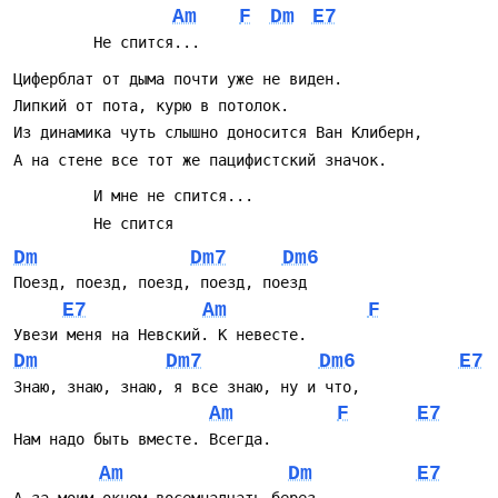
Am
F
Dm
E7
Dm
Dm7
Dm6
E7
Am
F
Dm
Dm7
Dm6
E7
Am
F
E7
Am
Dm
E7