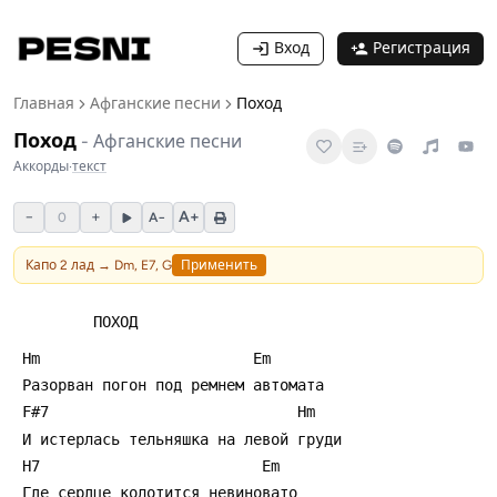
Вход
Регистрация
Главная
Афганские песни
Поход
Поход
-
Афганские песни
Аккорды
·
текст
−
+
A+
0
A−
Капо
2
лад →
Dm, E7, G
Применить
         ПОХОД
 Hm                        Em
 Разорван погон под ремнем автомата
 F#7                            Hm
 И истерлась тельняшка на левой груди
 H7                         Em
 Где сердце колотится невиновато