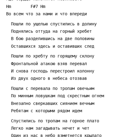
 Hm        F#7 Hm
 Во всем что за нами и что впереди
   Пошли по ущелью спустились в долину
   Поднялись оттуда на горный хребет
   В бою разделившись на две половины
   Оставшихся здесь и оставивших след
   Пошли по хребту по горящему склону
   Фронтальной атакою взяв перевал
   И снова господь перестроил колонну
   Из двух одного в небеса отозвав
   Пошли с перевала по тропам овечьим
   По минным ловушкам под скрестным огнем
   Внезапно сверкавших сиянием вечным
   Ребятам с которыми рядом идем
   Спустились по тропам на горное плато
   Легко нам загадывать нечет и чет
   Один из нас в небо взметнется крылато