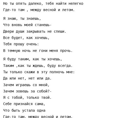
личным воспоминаниям, и как фон для разговоров о
любви.
Песня получила широкую известность в середине 1990‑х:
по контексту она вышла в 1996 году и принесла
исполнителю заметную популярность, в 1997 году Андрей
принимал с ней участие в «Золотом Граммофоне». Клип
был снят в 1998 году — павильонные и уличные кадры
добавили композиции визуальную историю, в которой
роль сыграли модели и актрисы. В акустическом
исполнении «Я знаю, ты знаешь» раскрывается особенно
душевно — простая гармония и выразительная мелодия
оставляют пространство для голоса и легких
аранжировок, поэтому песню часто перелагали в живых
кавер‑версии и исполняли под гитару.