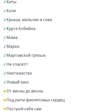
Киты
Коля
Крыша, мальчик и сова
Курта Кобейна
Мама
Марки
Мартовской грязью
Не спасёт!!
Никтожество
Новый хаос
От весны до весны
Под ритм фиолетовых сердец
Построй себя сам