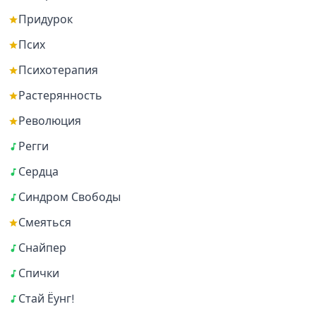
Придурок
Псих
Психотерапия
Растерянность
Революция
Регги
Сердца
Синдром Свободы
Смеяться
Снайпер
Спички
Стай Ёунг!