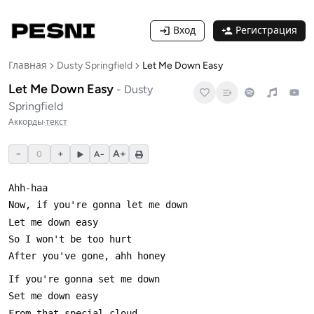
Вход
Регистрация
Главная
Dusty Springfield
Let Me Down Easy
Let Me Down Easy
-
Dusty
Springfield
Аккорды
·
текст
−
+
A+
0
A−