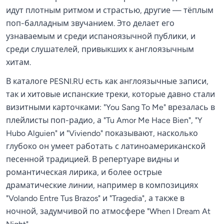
идут плотным ритмом и страстью, другие — тёплым
поп-балладным звучанием. Это делает его
узнаваемым и среди испаноязычной публики, и
среди слушателей, привыкших к англоязычным
хитам.
В каталоге PESNI.RU есть как англоязычные записи,
так и хитовые испанские треки, которые давно стали
визитными карточками: "You Sang To Me" врезалась в
плейлисты поп-радио, а "Tu Amor Me Hace Bien", "Y
Hubo Alguien" и "Viviendo" показывают, насколько
глубоко он умеет работать с латиноамериканской
песенной традицией. В репертуаре видны и
романтическая лирика, и более острые
драматические линии, например в композициях
"Volando Entre Tus Brazos" и "Tragedia", а также в
ночной, задумчивой по атмосфере "When I Dream At