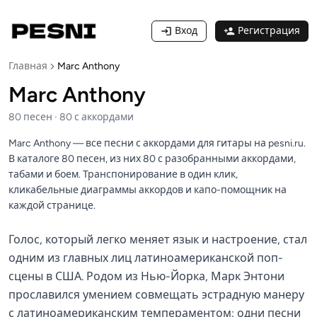
Вход
Регистрация
Главная
Marc Anthony
Marc Anthony
80
песен
·
80
с аккордами
Marc Anthony — все песни с аккордами для гитары на pesni.ru.
В каталоге 80 песен, из них 80 с разобранными аккордами,
табами и боем. Транспонирование в один клик,
кликабельные диаграммы аккордов и капо-помощник на
каждой странице.
Голос, который легко меняет язык и настроение, стал
одним из главных лиц латиноамериканской поп-
сцены в США. Родом из Нью-Йорка, Марк Энтони
прославился умением совмещать эстрадную манеру
с латиноамериканским темпераментом: одни песни