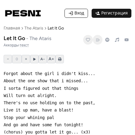
Вход
Регистрация
Главная
The Ataris
Let It Go
Let It Go
-
The Ataris
Аккорды
·
текст
−
+
A+
0
A−