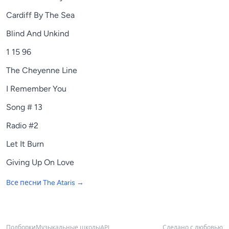
Cardiff By The Sea
Blind And Unkind
1 15 96
The Cheyenne Line
I Remember You
Song # 13
Radio #2
Let It Burn
Giving Up On Love
Все песни
The Ataris
→
Подборки
Музыкальные школы
API
Сделано с любовью