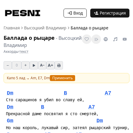
Вход
Регистрация
Главная
Высоцкий Владимир
Баллада о рыцаре
Баллада о рыцаре
-
Высоцкий
Владимир
Аккорды
·
текст
−
+
A+
0
A−
Капо
5
лад →
Am, E7, Dm
Применить
Dm
B
A7
Dm
B
A7
Gm
Dm