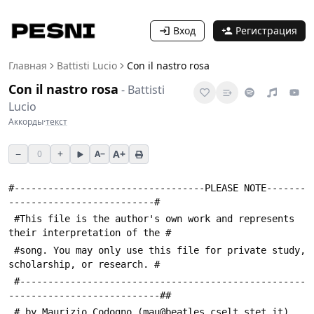
Вход
Регистрация
Главная
Battisti Lucio
Con il nastro rosa
Con il nastro rosa
-
Battisti
Lucio
Аккорды
·
текст
−
+
A+
0
A−
#----------------------------------PLEASE NOTE-------
--------------------------#
 #This file is the author's own work and represents 
their interpretation of the #
 #song. You may only use this file for private study, 
scholarship, or research. #
 #---------------------------------------------------
---------------------------##
 # by Maurizio Codogno (mau@beatles.cselt.stet.it)