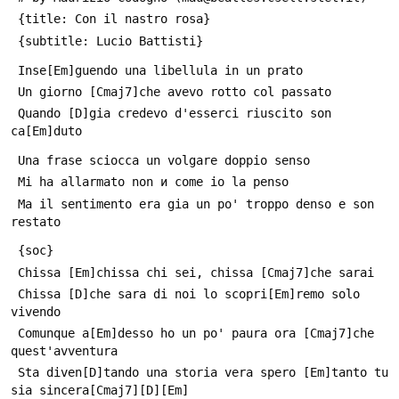
 {title: Con il nastro rosa}
 {subtitle: Lucio Battisti}
 Inse[Em]guendo una libellula in un prato
 Un giorno [Cmaj7]che avevo rotto col passato
 Quando [D]giа credevo d'esserci riuscito son 
ca[Em]duto
 Una frase sciocca un volgare doppio senso
 Mi ha allarmato non и come io la penso
 Ma il sentimento era giа un po' troppo denso e son 
restato
 {soc}
 Chissа [Em]chissа chi sei, chissа [Cmaj7]che sarai
 Chissа [D]che sarа di noi lo scopri[Em]remo solo 
vivendo
 Comunque a[Em]desso ho un po' paura ora [Cmaj7]che 
quest'avventura
 Sta diven[D]tando una storia vera spero [Em]tanto tu 
sia sincera[Cmaj7][D][Em]