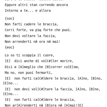
 Eppure altri stan correndo ancora
 Intorno a te... e allora
 {soc}
 Non farti cadere le braccia,
 Corri forte, va piщ forte che puoi.
 Non devi voltare la faccia,
 Non arrenderti nй ora nй mai!
 {eoc}
 Lo so ti scoppia il cuore,
 [E]  dici anche di vo[C#]ler morire,
 Dici и [A]meglio che [B]correr co[E]sм,
 Ma no, non puoi fermarti,
 [E]  non farti ca[C#]dere le braccia, [A]no, [B]no, 
[E]no...
 [E]  non devi vol[C#]tare la faccia, [A]no, [B]no, 
[E]no...
 [E]  non farti ca[C#]dere le braccia,
 Non ar[A]renderti nй [B]ora nй [A]mai![E]