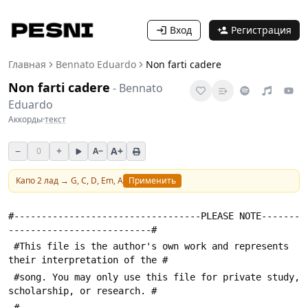
Вход
Регистрация
Главная
Bennato Eduardo
Non farti cadere
Non farti cadere
-
Bennato
Eduardo
Аккорды
·
текст
−
+
A+
0
A−
Капо
2
лад →
G, C, D, Em, A
Применить
#----------------------------------PLEASE NOTE-------
--------------------------#
 #This file is the author's own work and represents 
their interpretation of the #
 #song. You may only use this file for private study, 
scholarship, or research. #
 #---------------------------------------------------