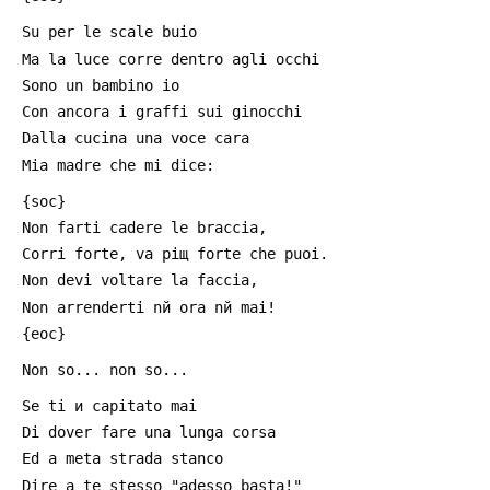
 Su per le scale buio
 Ma la luce corre dentro agli occhi
 Sono un bambino io
 Con ancora i graffi sui ginocchi
 Dalla cucina una voce cara
 Mia madre che mi dice:
 {soc}
 Non farti cadere le braccia,
 Corri forte, va piщ forte che puoi.
 Non devi voltare la faccia,
 Non arrenderti nй ora nй mai!
 {eoc}
 Non so... non so...
 Se ti и capitato mai
 Di dover fare una lunga corsa
 Ed a metа strada stanco
 Dire a te stesso "adesso basta!"