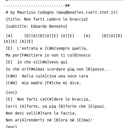
---------------------------##
 # by Maurizio Codogno (mau@beatles.cselt.stet.it)
 {title: Non farti cadere le braccia}
 {subtitle: Edoardo Bennato}
 [A]     [D][A][D][A][E] [A][E]    [A]     [D][A][D]
[A][E] [A][E]
 [E]  L'entrata и [C#m]sempre quella,
 Ma por[F#m]tiere io non ti co[B]nosco
 [E]  io che vi[C#m]vevo qui
 Io che or[F#m]mai scordare piщ non [B]posso...
 [C#m]  dalla cu[A]cina una voce cara
 [C#m]  mia madre [F#]che mi dice:
 {soc}
 [E]  Non farti ca[C#]dere le braccia,
 Corri [A]forte, va piщ [B]forte che [E]puoi.
 Non devi vol[C#]tare la faccia, 
 Non ar[A]renderti nй [B]ora nй [E]mai!
 {eoc}