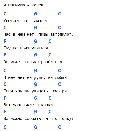
И понимаю - конец.
C
G
C
Улетает наш самолет.
C
G
C
Нас в нем нет, лишь автопилот.
F
G
C
Ему не приземлиться,
F
G
C
Он может только разбиться.
C
G
C
В нем нет ни души, ни любви.
C
G
C
Если хочешь увидеть, смотри:
F
G
C
Вот маленькие осколки,
F
G
C
Их можно собрать, а что толку?
C
G
C