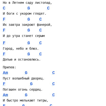
Но в Летнем саду листопад,
C
G
C
И боги с укором глядят.
F
G
C
Их завтра закроют фанерой,
F
G
C
И до утра станет серым
F
G
C
Город, небо и блюз.
F
G
C
Допью и остановлюсь.
Припев:
Am
G
C
Пуст волшебный дворец.
F
G
C
Погашен огонь сердец.
Am
G
C
И быстро мелькают титры,