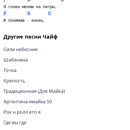
F
G
C
Я слова меняю на литры.
F
G
C
И понимаю - конец.
Другие песни
Чайф
Сили небесние
Шабенина
Точка
Крепость
Традиционная (Для Майка)
Аргентина-ямайка 50
Рок н ролл ето я
Где вы где