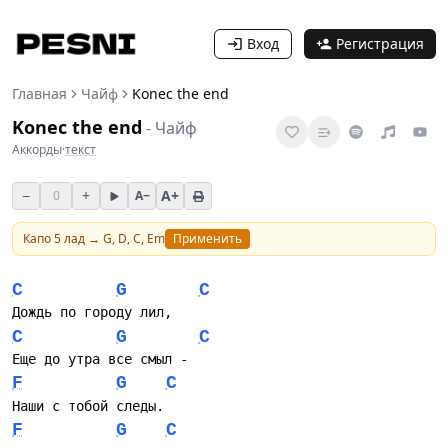
Вход
Регистрация
Главная
Чайф
Konec the end
Konec the end
-
Чайф
Аккорды
·
текст
−
+
A+
0
A−
Капо
5
лад →
G, D, C, Em
Применить
C
G
C
Дождь по городу лил,
C
G
C
Еще до утра все смыл -
F
G
C
Наши с тобой следы.
F
G
C