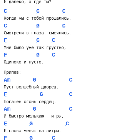
Я далеко, а где ты?
C
G
C
Когда мы с тобой прощались,
C
G
C
Смотрели в глаза, смеялись.
F
G
C
Мне было уже так грустно,   
F
G
C
Одиноко и пусто.
Припев:
Am
G
C
Пуст волшебный дворец.
F
G
C
Погашен огонь сердец.
Am
G
C
И быстро мелькают титры,
F
G
C
Я слова меняю на литры.
F
G
C