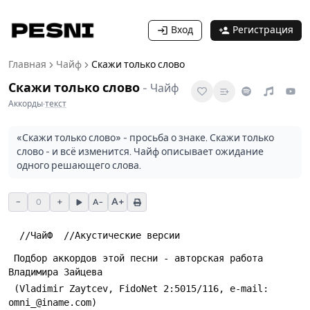
Вход
Регистрация
Главная
Чайф
Скажи только слово
Скажи только слово
-
Чайф
Аккорды
·
текст
«Скажи только слово» - просьба о знаке. Скажи только
слово - и всё изменится. Чайф описывает ожидание
одного решающего слова.
−
+
A+
0
A−
  //ЧайФ  //Акустические версии
 Подбоp аккоpдов этой песни - автоpская pабота 
Владимиpа Зайцева
 (Vladimir Zaytcev, FidoNet 2:5015/116, e-mail: 
omni_@iname.com)