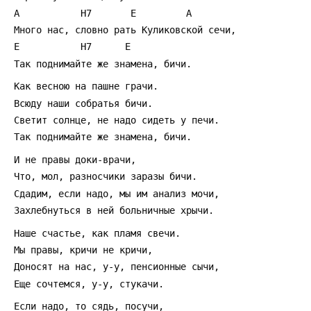
 A           H7       E         A
 Много нас, словно рать Куликовской сечи,
 E           H7      E
 Так поднимайте же знамена, бичи.
 Как весною на пашне грачи.
 Всюду наши собратья бичи.
 Светит солнце, не надо сидеть у печи.
 Так поднимайте же знамена, бичи.
 И не правы доки-врачи,
 Что, мол, разносчики заразы бичи.
 Сдадим, если надо, мы им анализ мочи,
 Захлебнуться в ней больничные хрычи.
 Наше счастье, как пламя свечи.
 Мы правы, кричи не кричи,
 Доносят на нас, у-у, пенсионные сычи,
 Еще сочтемся, у-у, стукачи.
 Если надо, то сядь, посучи,