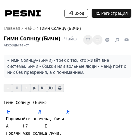
Вход
Регистрация
Главная
Чайф
Гимн Солнцу (Бичи)
Гимн Солнцу (Бичи)
-
Чайф
Аккорды
·
текст
«Гимн Солнцу» (Бичи) - трек о тех, кто живёт вне
системы. Бичи - бомжи или вольные люди - Чайф поёт о
них без презрения, а с пониманием.
−
+
A+
0
A−
Гимн Солнцу (Бичи)
E
A
E
 Поднимайте знамена, бичи.
 A      H7       E
 Горячи уже солнца лучи.