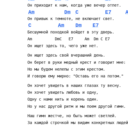
 Он приходит к нам, когда уже вечер отпет.
Am
Dm
C
E7
 Он привык к темноте, не включает свет.
C
Am
Dm
E7
 Бесшумной походкой войдет в эту дверь.
 Am          DmC   E7     Am  Dm C E7
 Он ищет здесь то, чего уже нет.
 Он ищет здесь свой вчерашний день.
 Он берет в руки медный крест и говорит мне:
 Но мы будем нелепы с этим крестом.
 И говорю ему мирно: "Оставь его на потом."
 Он хочет увидеть в наших глазах ту весну.
 Он хочет увидеть любовь и одну,
 Одну с нами нить и корень один.
 Но у нас другой ритм и мы поем другой гимн.
 Наш гимн жестче, но быть может светлей.
 За каждой строчкой мы видим конкретных люде