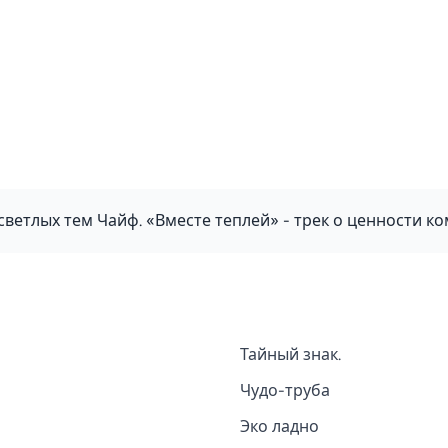
светлых тем Чайф. «Вместе теплей» - трек о ценности к
Тайный знак.
Чудо-труба
Эко ладно