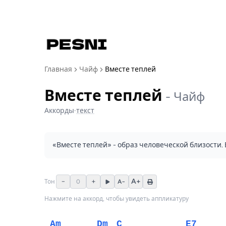
Главная
Чайф
Вместе теплей
Вместе теплей
-
Чайф
Аккорды
·
текст
«Вместе теплей» - образ человеческой близости.
−
+
A+
Тон
0
A−
Нажмите на аккорд, чтобы увидеть аппликатуру
Am
Dm
C
E7