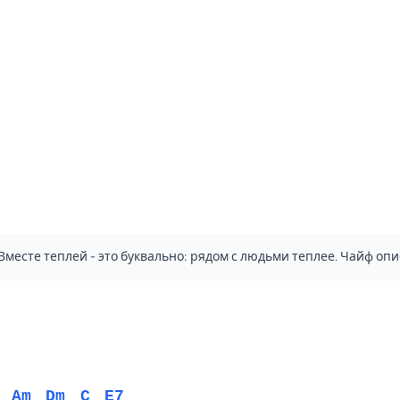
 Вместе теплей - это буквально: рядом с людьми теплее. Чайф о
Am
Dm
C
E7