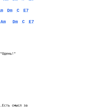
Am
Dm
C
E7
Am
Dm
C
E7
 "Одень!"
й.Есть смысл за