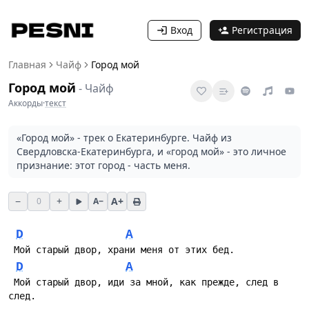
Вход
Регистрация
Главная
Чайф
Город мой
Город мой
-
Чайф
Аккорды
·
текст
«Город мой» - трек о Екатеринбурге. Чайф из
Свердловска-Екатеринбурга, и «город мой» - это личное
признание: этот город - часть меня.
−
+
A+
0
A−
D
A
 Мой старый двор, храни меня от этих бед.
D
A
 Мой старый двор, иди за мной, как прежде, след в 
след.