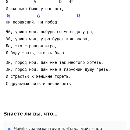
 G           A          D   Hm
 И сколько было у нас лет,
G
A
D
 Ни поражений, ни побед.
 Эй, улица моя, побудь со мною до утра,
 Эй, улица моя, утро будет как вчера,
 Да, это странная игра,
 Я буду знать, что ты была.
 Эй, город мой, дай мне так многого хотеть.
 Эй, город мой, дай мне в гармонии душу греть,
 И страстью к женщине гореть,
 С друзьями пить и песни петь.
Знаете ли вы, что...
Чайф - уральская группа. «Город мой» - про