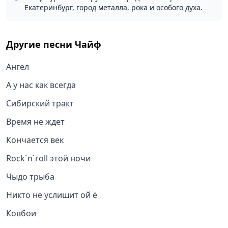
Екатеринбург, город металла, рока и особого духа.
Другие песни
Чайф
Ангел
А у нас как всегда
Сибирский тракт
Время не ждет
Кончается век
Rock`n`roll этой ночи
Чыдо трыба
Никто не услишит ой ё
Ковбои