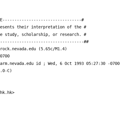
искренностью и глубиной, заставляя возвращаться снова.
E---------------------------------#
resents their interpretation of the #
te study, scholarship, or research. #
------------------------------------##
drock.nevada.edu (5.65c/M1.4)
0700
farm.nevada.edu id 
; Wed, 6 Oct 1993 05:27:30 -0700
3.0-C)
uhk.hk>