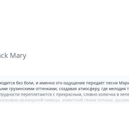
ack Mary
бходится без боли, и именно это ощущение передаёт песня Мэри
 грузинскими оттенками, создавая атмосферу, где мелодия то 
 трудности переплетаются с прекрасным, словно колючка в лепе
кографии ирландской певицы, известной своим теплым, душев
а за окном дождь, или на прогулку по осеннему лесу - там, где 
овые издания 1991 года до сих пор коллекционируют, а на YouT
 эту композицию в гимн стойкости, где каждый аккорд подчёрки
 без лишней сентиментальности, с ирландской прямотой. В эпох