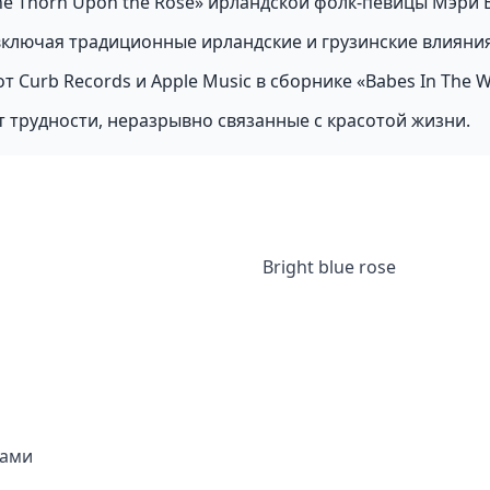
he Thorn Upon the Rose» ирландской фолк-певицы Мэри Б
 включая традиционные ирландские и грузинские влияния
от Curb Records и Apple Music в сборнике «Babes In The 
 трудности, неразрывно связанные с красотой жизни.
Bright blue rose
дами