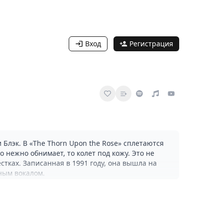
Вход
Регистрация
 Блэк. В «The Thorn Upon the Rose» сплетаются
нежно обнимает, то колет под кожу. Это не
стках. Записанная в 1991 году, она вышла на
ным вокалом.
природа напоминает о хрупкости счастья. Её
ube и Apple Music трек набирает просмотры от
вает баланс между светом и тенью. Если вы
у, когда фолк возрождался на стыке традиций и