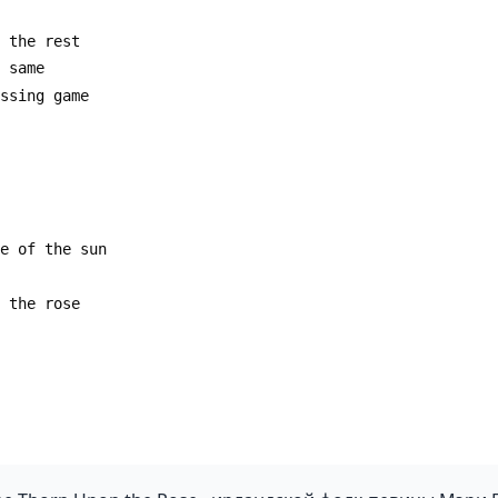
p the rest
e same
essing game
se of the sun
e the rose