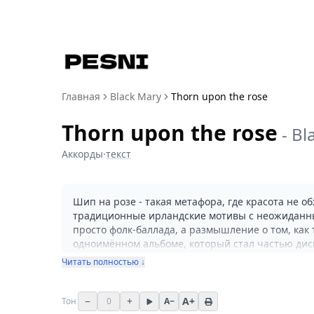
Главная
Black Mary
Thorn upon the rose
Thorn upon the rose
-
Bl
Аккорды
·
текст
Шип на розе - такая метафора, где красота не о
традиционные ирландские мотивы с неожиданными
просто фолк-баллада, а размышление о том, как
одноимённом альбоме, который стал частью дис
Читать полностью ↓
Песня идеально ложится на вечер у камина, когд
слушают те, кто ценит аутентичный фолк: винил
поклонников world music. Мэри Блэк превратила
−
+
A+
Тон
0
A−
ищете саундтрек для раздумий о жизни, вот он -