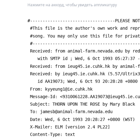
Нажмите на аккорд, чтобы увидеть аппликатуру
новых влияний, такая песня запомнилась своей 
#----------------------------------PLEASE NOT
 #This file is the author's own work and rep
 #song. You may only use this file for priva
 #------------------------------------------
 Received: from animal-farm.nevada.edu by re
 	with SMTP id 
; Wed, 6 Oct 1993 05:27:37 -
 Received: from ieug45.ie.cuhk.hk by animal-
 Received: by ieug45.ie.cuhk.hk (5.57/Ultrix
 	id AA19073; Wed, 6 Oct 93 20:28:28 +0800
 From: kyyeung1@ie.cuhk.hk
 Message-Id: <9310061228.AA19073@ieug45.ie.c
 Subject: THORN UPON THE ROSE by Mary Black
 To: jamesb@animal-farm.nevada.edu
 Date: Wed, 6 Oct 1993 20:28:27 +0800 (WST)
 X-Mailer: ELM [version 2.4 PL22]
 Content-Type: text