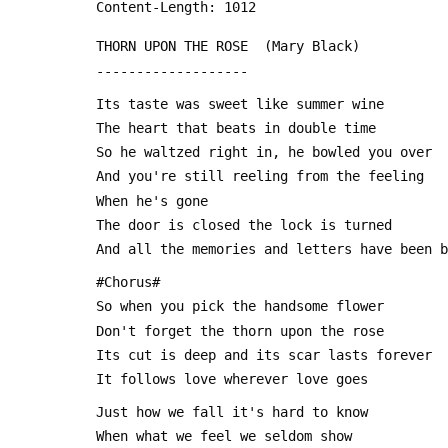
 Content-Length: 1012      
 THORN UPON THE ROSE  (Mary Black)
 -------------------
 Its taste was sweet like summer wine
 The heart that beats in double time
 So he waltzed right in, he bowled you over
 And you're still reeling from the feeling
 When he's gone
 The door is closed the lock is turned
 And all the memories and letters have been 
 #Chorus#
 So when you pick the handsome flower
 Don't forget the thorn upon the rose
 Its cut is deep and its scar lasts forever
 It follows love wherever love goes
 Just how we fall it's hard to know
 When what we feel we seldom show