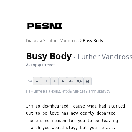
Главная
Luther Vandross
Busy Body
Busy Body
-
Luther Vandros
Аккорды
·
текст
−
+
A+
Тон
0
A−
Нажмите на аккорд, чтобы увидеть аппликатуру