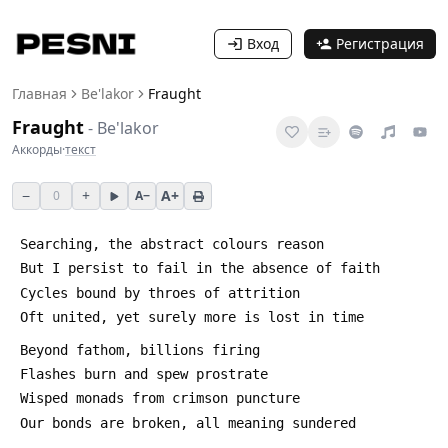
Вход
Регистрация
Главная
Be'lakor
Fraught
Fraught
-
Be'lakor
Аккорды
·
текст
−
+
A+
0
A−