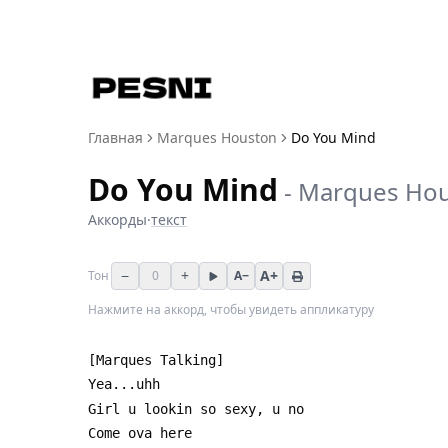
Главная
Marques Houston
Do You Mind
Do You Mind
-
Marques Ho
Аккорды
·
текст
−
+
A+
Тон
0
A−
Нажмите на аккорд, чтобы увидеть аппликатуру