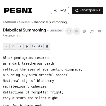
Вход
Регистрация
Главная
Sinister
Diabolical Summoning
Diabolical Summoning
-
Sinister
Аккорды
·
текст
−
+
A+
0
A−