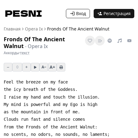
Вход
Регистрация
Главная
Opera Ix
Fronds Of The Ancient Walnut
Fronds Of The Ancient
Walnut
-
Opera Ix
Аккорды
·
текст
−
+
A+
0
A−