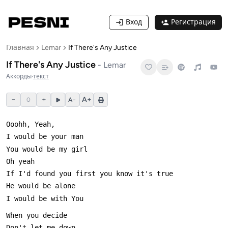
Вход
Регистрация
Главная
Lemar
If There's Any Justice
If There's Any Justice
-
Lemar
Аккорды
·
текст
−
+
A+
0
A−