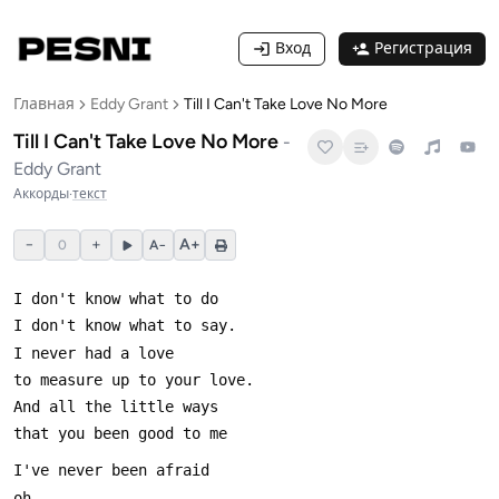
Вход
Регистрация
Главная
Eddy Grant
Till I Can't Take Love No More
Till I Can't Take Love No More
-
Eddy Grant
Аккорды
·
текст
−
+
A+
0
A−