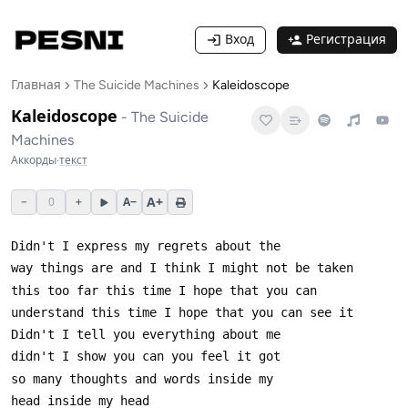
Вход
Регистрация
Главная
The Suicide Machines
Kaleidoscope
Kaleidoscope
-
The Suicide
Machines
Аккорды
·
текст
A+
−
0
+
A−