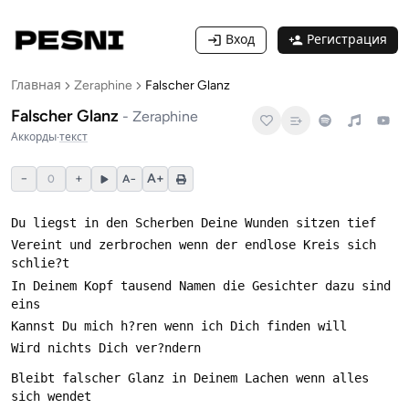
Вход
Регистрация
Главная
Zeraphine
Falscher Glanz
Falscher Glanz
-
Zeraphine
Аккорды
·
текст
−
+
A+
0
A−
Vereint und zerbrochen wenn der endlose Kreis sich 
In Deinem Kopf tausend Namen die Gesichter dazu sind 
Bleibt falscher Glanz in Deinem Lachen wenn alles 