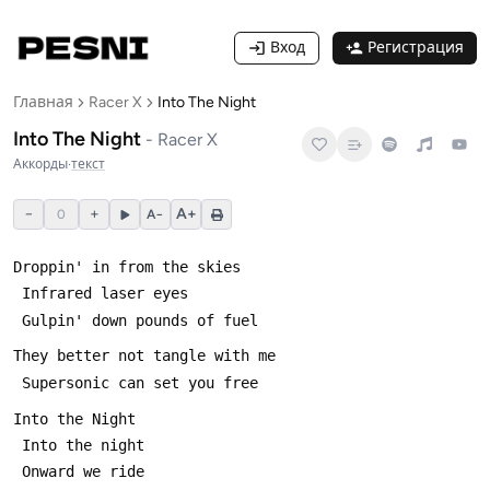
Вход
Регистрация
Главная
Racer X
Into The Night
Into The Night
-
Racer X
Аккорды
·
текст
−
+
A+
0
A−