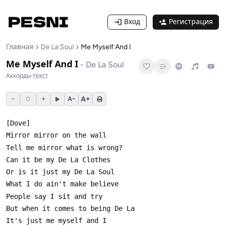
Вход
Регистрация
Главная
De La Soul
Me Myself And I
Me Myself And I
-
De La Soul
Аккорды
·
текст
A+
−
+
A−
0