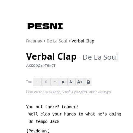
Главная
De La Soul
Verbal Clap
Verbal Clap
-
De La Soul
Аккорды
·
текст
−
+
A+
Тон
0
A−
Нажмите на аккорд, чтобы увидеть аппликатуру