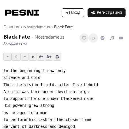
Вход
Регистрация
Главная
Nostradameus
Black Fate
Black Fate
-
Nostradameus
Аккорды
·
текст
A+
−
0
+
A−