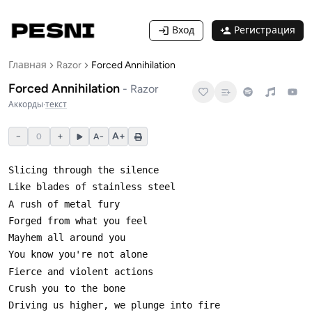
Вход
Регистрация
Главная
Razor
Forced Annihilation
Forced Annihilation
-
Razor
Аккорды
·
текст
−
+
A+
0
A−