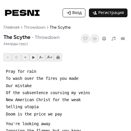
Вход
Регистрация
Главная
Throwdown
The Scythe
The Scythe
-
Throwdown
Аккорды
·
текст
−
+
A+
0
A−