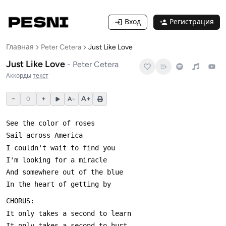
Вход
Регистрация
Главная
Peter Cetera
Just Like Love
Just Like Love
-
Peter Cetera
Аккорды
·
текст
−
+
A+
0
A−