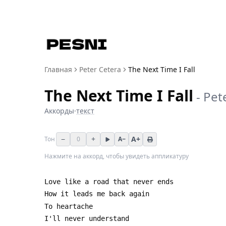
Главная
Peter Cetera
The Next Time I Fall
The Next Time I Fall
-
Pet
Аккорды
·
текст
−
+
A+
Тон
0
A−
Нажмите на аккорд, чтобы увидеть аппликатуру