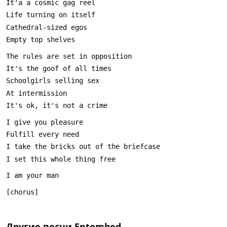
Другие песни
Entombed