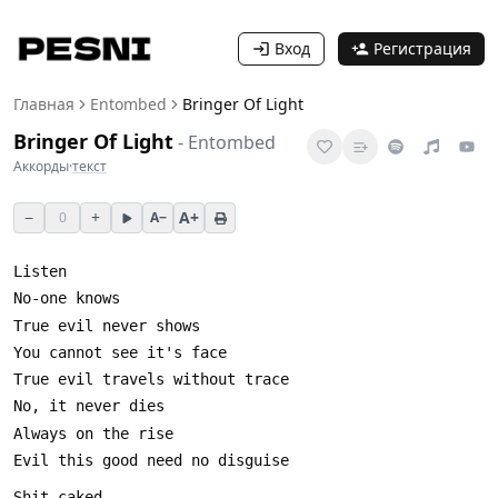
Вход
Регистрация
Главная
Entombed
Bringer Of Light
Bringer Of Light
-
Entombed
Аккорды
·
текст
−
+
A+
0
A−