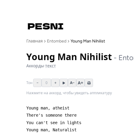
Главная
Entombed
Young Man Nihilist
Young Man Nihilist
-
Ent
Аккорды
·
текст
A+
−
0
+
A−
Тон
Нажмите на аккорд, чтобы увидеть аппликатуру