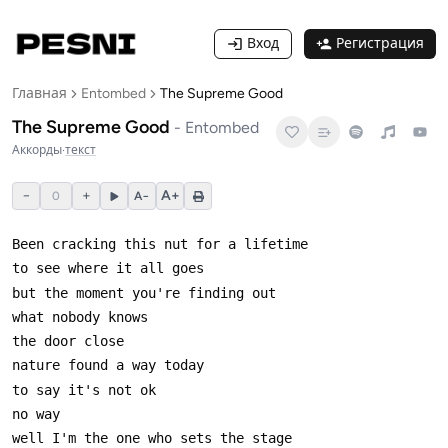
Вход
Регистрация
Главная
Entombed
The Supreme Good
The Supreme Good
-
Entombed
Аккорды
·
текст
−
+
A+
0
A−