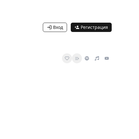
Вход
Регистрация