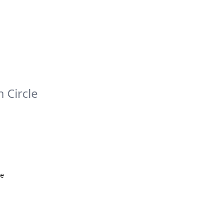
h Circle