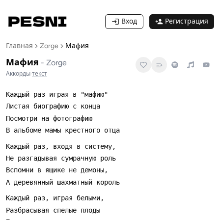
Вход
Регистрация
Главная
Zorge
Мафия
Мафия
-
Zorge
Аккорды
·
текст