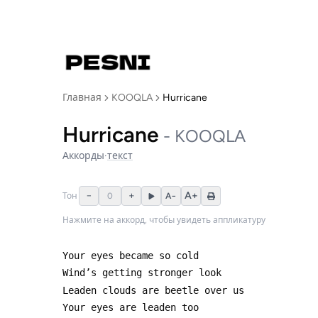
Главная
KOOQLA
Hurricane
Hurricane
-
KOOQLA
Аккорды
·
текст
−
+
A+
Тон
0
A−
Нажмите на аккорд, чтобы увидеть аппликатуру