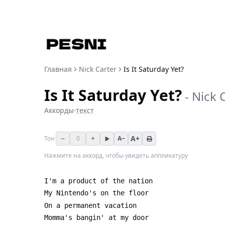
Главная
Nick Carter
Is It Saturday Yet?
Is It Saturday Yet?
-
Nick 
Аккорды
·
текст
−
+
A+
Тон
0
A−
Нажмите на аккорд, чтобы увидеть аппликатуру