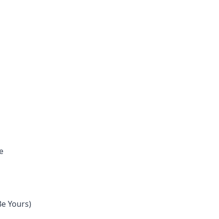
e
Be Yours)