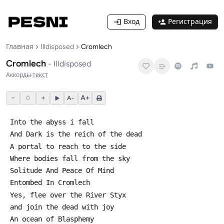
Вход
Регистрация
Главная
Illdisposed
Cromlech
Cromlech
-
Illdisposed
Аккорды
·
текст
−
+
A+
0
A−